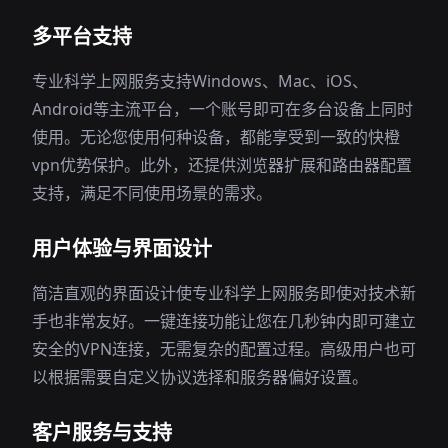
多平台支持
专业科学上网服务支持Windows、Mac、iOS、
Android等主流平台，一个账号即可在多台设备上同时
使用。无论您使用何种设备，都能享受到一致的快橙
vpn优势保护。此外，还提供浏览器扩展和路由器配置
支持，满足不同使用场景的需求。
用户体验与界面设计
简洁直观的界面设计使专业科学上网服务即使对技术新
手也非常友好。一键连接功能让您在几秒钟内即可建立
安全的VPN连接，无需复杂的配置过程。高级用户也可
以根据需要自定义协议选择和服务器偏好设置。
客户服务与支持