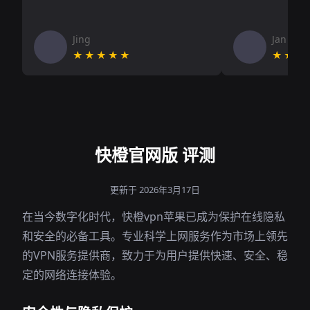
Jing
Jan V
★★★★★
★★★
快橙官网版 评测
更新于 2026年3月17日
在当今数字化时代，快橙vpn苹果已成为保护在线隐私
和安全的必备工具。专业科学上网服务作为市场上领先
的VPN服务提供商，致力于为用户提供快速、安全、稳
定的网络连接体验。