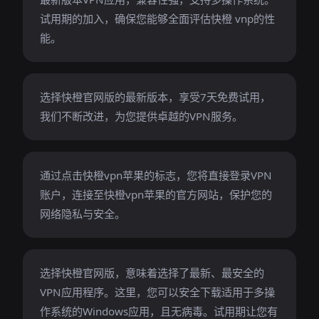
试用期的加入，确保您能够全面评估快橙 vnp的性
能。
选择快橙官网版的最新版本，享受7天免费试用，
我们不断改进，为您提供卓越的VPN服务。
通过点击快橙vpn苹果的标志，您将直接登录VPN
账户，连接至快橙vpn苹果的官方网站，保护您的
网络隐私与安全。
选择快橙官网版，意味着选择了最新、最安全的
VPN应用程序。这里，您可以安全下载适用于多操
作系统的Windows应用，且无病毒。试用期让您有