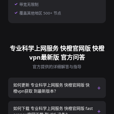
带宽无限制
覆盖其他地区 500+ 节点
专业科学上网服务 快橙官网版 快橙
vpn最新版 官方问答
官方提供的详细解答与指导
如何更新 专业科学上网服务 快橙官网版 快
橙vpn获取 到最新版本？
如何下载 专业科学上网服务 快橙官网版 fast