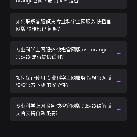
orange官网下载 到 iOS 设备？
如何联系客服解决 专业科学上网服务 快橙官
网版 快橙密码 问题？
专业科学上网服务 快橙官网版 nsi_orange
加速器 是否提供试用？
如何保证使用 专业科学上网服务 快橙官网版
快橙官方下载 的安全性？
专业科学上网服务 快橙官网版 加速器破解版
是否支持自动连接？