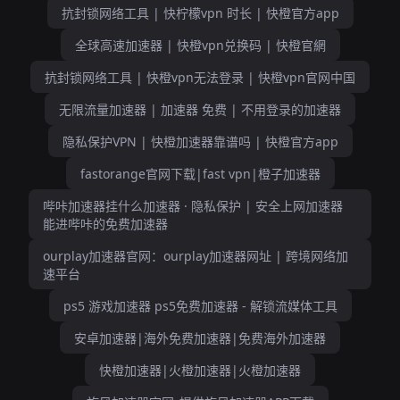
抗封锁网络工具 | 快柠檬vpn 时长 | 快橙官方app
全球高速加速器 | 快橙vpn兑换码 | 快橙官網
抗封锁网络工具 | 快橙vpn无法登录 | 快橙vpn官网中国
无限流量加速器 | 加速器 免费 | 不用登录的加速器
隐私保护VPN | 快橙加速器靠谱吗 | 快橙官方app
fastorange官网下载|fast vpn|橙子加速器
哔咔加速器挂什么加速器 · 隐私保护 | 安全上网加速器
能进哔咔的免费加速器
ourplay加速器官网：ourplay加速器网址 | 跨境网络加
速平台
ps5 游戏加速器 ps5免费加速器 - 解锁流媒体工具
安卓加速器|海外免费加速器|免费海外加速器
快橙加速器|火橙加速器|火橙加速器