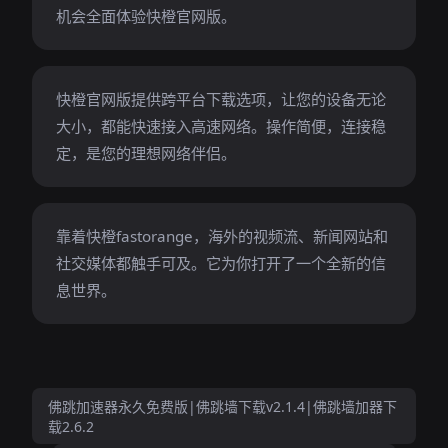
机会全面体验快橙官网版。
快橙官网版提供跨平台下载选项，让您的设备无论
大小，都能快速接入高速网络。操作简便，连接稳
定，是您的理想网络伴侣。
靠着快橙fastorange，海外的视频流、新闻网站和
社交媒体都触手可及。它为你打开了一个全新的信
息世界。
佛跳加速器永久免费版|佛跳墙下载v2.1.4|佛跳墙加器下
载2.6.2